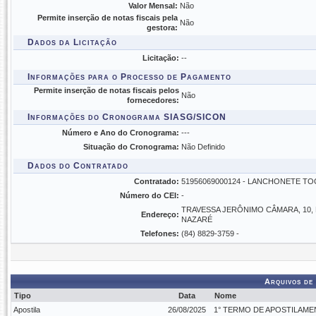
Valor Mensal:
Não
Permite inserção de notas fiscais pela
Não
gestora:
Dados da Licitação
Licitação:
--
Informações para o Processo de Pagamento
Permite inserção de notas fiscais pelos
Não
fornecedores:
Informações do Cronograma SIASG/SICON
Número e Ano do Cronograma:
---
Situação do Cronograma:
Não Definido
Dados do Contratado
Contratado:
51956069000124 - LANCHONETE TO
Número do CEI:
-
TRAVESSA JERÔNIMO CÂMARA, 10,
Endereço:
NAZARÉ
Telefones:
(84) 8829-3759 -
Arquivos de
Tipo
Data
Nome
Apostila
26/08/2025
1° TERMO DE APOSTILAMEN