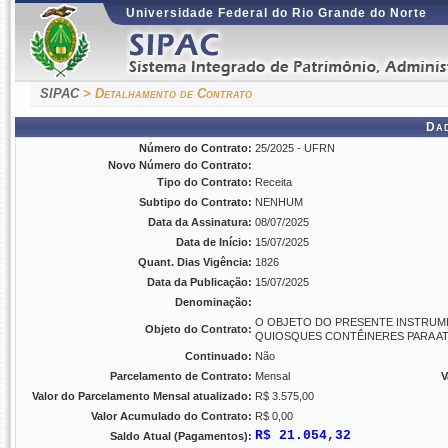
Universidade Federal do Rio Grande do Norte
SIPAC
> Detalhamento de Contrato
Da
Número do Contrato:
25/2025 - UFRN
Novo Número do Contrato:
Tipo do Contrato:
Receita
Subtipo do Contrato:
NENHUM
Data da Assinatura:
08/07/2025
Data de Início:
15/07/2025
Quant. Dias Vigência:
1826
Data da Publicação:
15/07/2025
Denominação:
O OBJETO DO PRESENTE INSTRUME
Objeto do Contrato:
QUIOSQUES CONTÊINERES PARA AT
Continuado:
Não
Parcelamento de Contrato:
Mensal
V
Valor do Parcelamento Mensal atualizado:
R$ 3.575,00
Valor Acumulado do Contrato:
R$ 0,00
R$ 21.054,32
Saldo Atual (Pagamentos):