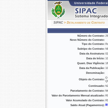
Universidade Federal
SIPAC
> Detalhamento de Contrato
Número do Contrato:
2
Novo Número do Contrato:
Tipo do Contrato:
Re
Subtipo do Contrato:
N
Data da Assinatura:
02
Data de Início:
10
Quant. Dias Vigência:
1
Data da Publicação:
10
Denominação:
O
Objeto do Contrato:
Q
Continuado:
N
Parcelamento de Contrato:
M
Valor do Parcelamento Mensal atualizado:
R
Valor Acumulado do Contrato:
R$
R
Saldo Atual (Pagamentos):