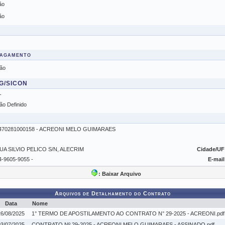
ão
ão
Pagamento
ão
SG/SICON
-
ão Definido
470281000158 - ACREONI MELO GUIMARAES
UA SILVIO PELICO S/N, ALECRIM
Cidade/UF
4-9605-9055 -
E-mail
: Baixar Arquivo
Arquivos de Detalhamento do Contrato
Data
Nome
26/08/2025
1° TERMO DE APOSTILAMENTO AO CONTRATO N° 29-2025 - ACREONI.pdf
03/07/2025
CONTRATO Nº 29-2025 - ACREONI MELO GUIMARAES - ASSINADO.pdf