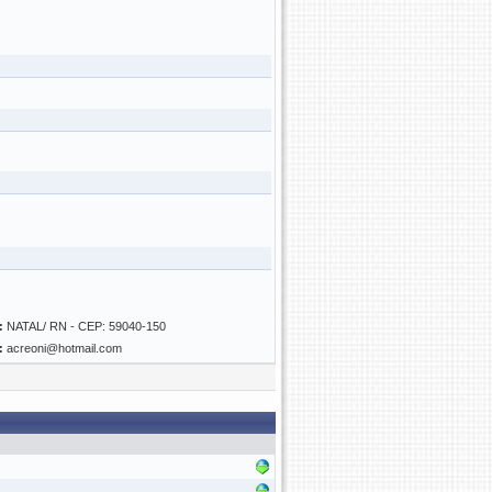
:
NATAL/ RN - CEP: 59040-150
:
acreoni@hotmail.com