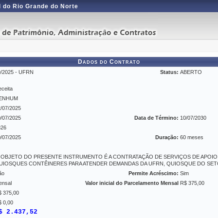
 do Rio Grande do Norte
Dados do Contrato
9/2025 - UFRN
Status:
ABERTO
ceita
ENHUM
/07/2025
/07/2025
Data de Término:
10/07/2030
826
/07/2025
Duração:
60 meses
 OBJETO DO PRESENTE INSTRUMENTO É A CONTRATAÇÃO DE SERVIÇOS DE APOIO
UIOSQUES CONTÊINERES PARA ATENDER DEMANDAS DA UFRN, QUIOSQUE DO SETO
ão
Permite Acréscimo:
Sim
ensal
Valor inicial do Parcelamento Mensal
R$ 375,00
$ 375,00
 0,00
$ 2.437,52