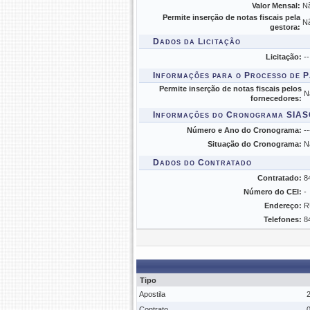
Valor Mensal:
N
Permite inserção de notas fiscais pela
N
gestora:
Dados da Licitação
Licitação:
--
Informações para o Processo de 
Permite inserção de notas fiscais pelos
N
fornecedores:
Informações do Cronograma SIA
Número e Ano do Cronograma:
--
Situação do Cronograma:
N
Dados do Contratado
Contratado:
8
Número do CEI:
-
Endereço:
R
Telefones:
8
Tipo
Apostila
Contrato