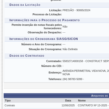
Dados da Licitação
Licitação:
PREGÃO - 90065/2024
Processo de Licitação:
Informações para o Processo de Pagamento
Permite inserção de notas fiscais pelos
Não
fornecedores:
Observação do Despacho:
---
Informações do Cronograma SIASG/SICON
Número e Ano do Cronograma:
---
Situação do Cronograma:
Não Definido
Dados do Contratado
Contratado:
55832714000158 - CONSTRUCT SER
Número do CEI:
-
AVENIDA PERIMETRAL VIDA NOVA, 285
Endereço:
NOVA
Telefones:
(84) 98783-5099 -
Arquivos de
Tipo
Data
Nome
Contrato
12/06/2025
CONTRATO Nº 13-2025 