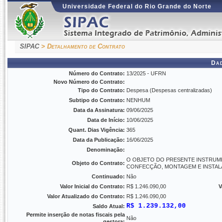
Universidade Federal do Rio Grande do Norte
SIPAC
> Detalhamento de Contrato
Da
Número do Contrato:
13/2025 - UFRN
Novo Número do Contrato:
Tipo do Contrato:
Despesa (Despesas centralizadas)
Subtipo do Contrato:
NENHUM
Data da Assinatura:
09/06/2025
Data de Início:
10/06/2025
Quant. Dias Vigência:
365
Data da Publicação:
16/06/2025
Denominação:
O OBJETO DO PRESENTE INSTRUME
Objeto do Contrato:
CONFECÇÃO, MONTAGEM E INSTAL
Continuado:
Não
Valor Inicial do Contrato:
R$ 1.246.090,00
V
Valor Atualizado do Contrato:
R$ 1.246.090,00
R$ 1.239.132,00
Saldo Atual:
Permite inserção de notas fiscais pela
Não
gestora: